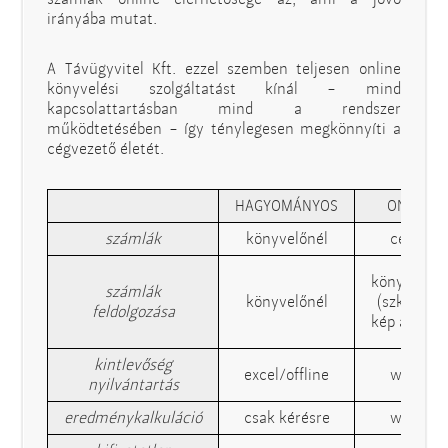
irányába mutat.
A Távügyvitel Kft. ezzel szemben teljesen online
könyvelési szolgáltatást kínál - mind
kapcsolattartásban mind a rendszer
működtetésében - így ténylegesen megkönnyíti a
cégvezető életét.
HAGYOMÁNYOS
ONLINE
számlák
könyvelőnél
cégnél
könyvelőné
számlák
könyvelőnél
(szkennelt
feldolgozása
kép alapján
kintlevőség
excel/offline
weben
nyilvántartás
eredménykalkuláció
csak kérésre
weben