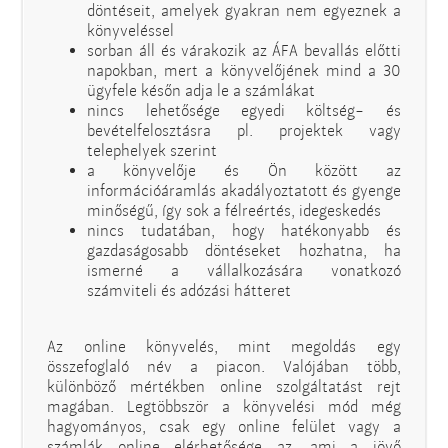
döntéseit, amelyek gyakran nem egyeznek a
könyveléssel
sorban áll és várakozik az ÁFA bevallás előtti
napokban, mert a könyvelőjének mind a 30
ügyfele későn adja le a számlákat
nincs lehetősége egyedi költség- és
bevételfelosztásra pl. projektek vagy
telephelyek szerint
a könyvelője és Ön között az
információáramlás akadályoztatott és gyenge
minőségű, így sok a félreértés, idegeskedés
nincs tudatában, hogy hatékonyabb és
gazdaságosabb döntéseket hozhatna, ha
ismerné a vállalkozására vonatkozó
számviteli és adózási hátteret
Az online könyvelés, mint megoldás egy
összefoglaló név a piacon. Valójában több,
különböző mértékben online szolgáltatást rejt
magában. Legtöbbször a könyvelési mód még
hagyományos, csak egy online felület vagy a
számlák online elérhetősége az, ami a jövő