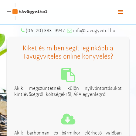
Főoldal
(06-20) 383-9947
info@tavugyvitel.hu
Online könyvelés
Kiket és miben segít leginkább a
Távügyviteles online könyvelés?
Könyvelőváltás
Ügyfeleink
Árak
Akik megszüntetnék külön nyilvántartásukat
Munkatársak
kintlévőségről, költségekről, ÁFA egyenlegről
Akik bárhonnan és bármikor elérhető valóban