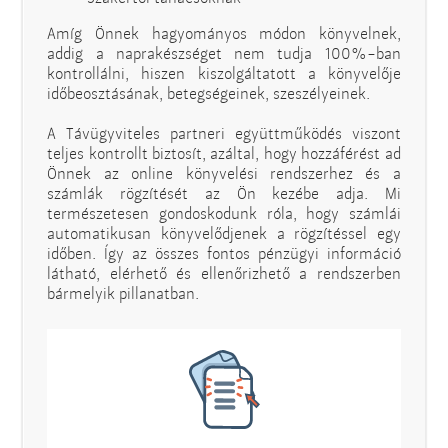
Amíg Önnek hagyományos módon könyvelnek,
addig a naprakészséget nem tudja 100%-ban
kontrollálni, hiszen kiszolgáltatott a könyvelője
időbeosztásának, betegségeinek, szeszélyeinek.
A Távügyviteles partneri együttműködés viszont
teljes kontrollt biztosít, azáltal, hogy hozzáférést ad
Önnek az online könyvelési rendszerhez és a
számlák rögzítését az Ön kezébe adja. Mi
természetesen gondoskodunk róla, hogy számlái
automatikusan könyvelődjenek a rögzítéssel egy
időben. Így az összes fontos pénzügyi információ
látható, elérhető és ellenőrizhető a rendszerben
bármelyik pillanatban.