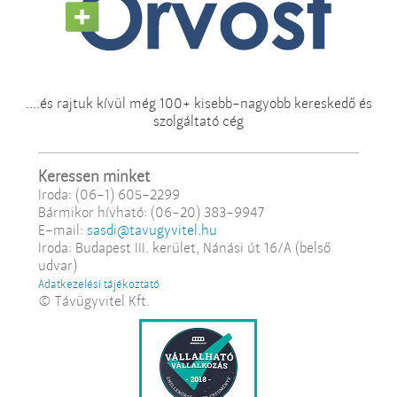
....és rajtuk kívül még 100+ kisebb-nagyobb kereskedő és
szolgáltató cég
Keressen minket
Iroda: (06-1) 605-2299
Bármikor hívható: (06-20) 383-9947
E-mail:
sasdi@tavugyvitel.hu
Iroda: Budapest III. kerület, Nánási út 16/A (belső
udvar)
Adatkezelési tájékoztató
© Távügyvitel Kft.