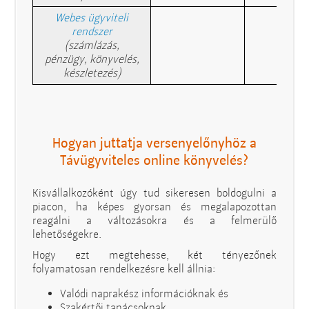
Webes ügyviteli
rendszer
(számlázás,
pénzügy, könyvelés,
készletezés)
Hogyan juttatja versenyelőnyhöz a
Távügyviteles online könyvelés?
Kisvállalkozóként úgy tud sikeresen boldogulni a
piacon, ha képes gyorsan és megalapozottan
reagálni a változásokra és a felmerülő
lehetőségekre.
Hogy ezt megtehesse, két tényezőnek
folyamatosan rendelkezésre kell állnia:
Valódi naprakész információknak és
Szakértői tanácsoknak