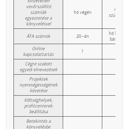
kifizetetlen
vevő/szállító
nem
számlák
hó végén
szükséges
egyeztetése a
könyveléssel
hó közben
ÁFA számok
20-án
bármikor
Online
?
?
kapcsolattartás
Cégre szabott
egyedi elnevezések
Projektek
nyereségességének
követése
Költséghelyek,
profitcenterek
beállítása
Betekintés a
könyvelésbe