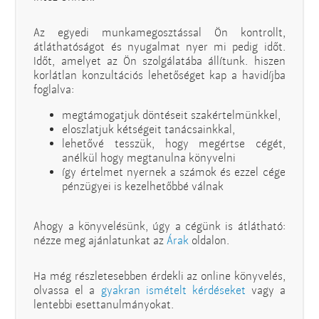
Az egyedi munkamegosztással Ön kontrollt,
átláthatóságot és nyugalmat nyer mi pedig időt.
Időt, amelyet az Ön szolgálatába állítunk. hiszen
korlátlan konzultációs lehetőséget kap a havidíjba
foglalva:
megtámogatjuk döntéseit szakértelmünkkel,
eloszlatjuk kétségeit tanácsainkkal,
lehetővé tesszük, hogy megértse cégét,
anélkül hogy megtanulna könyvelni
így értelmet nyernek a számok és ezzel cége
pénzügyei is kezelhetőbbé válnak
Ahogy a könyvelésünk, úgy a cégünk is átlátható:
nézze meg ajánlatunkat az
Árak
oldalon.
Ha még részletesebben érdekli az online könyvelés,
olvassa el a
gyakran ismételt kérdéseket
vagy a
lentebbi esettanulmányokat.